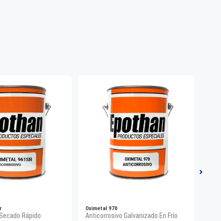
r
Oximetal 970
Epolu
 Secado Rápido
Anticorrosivo Galvanizado En Frío
Esma