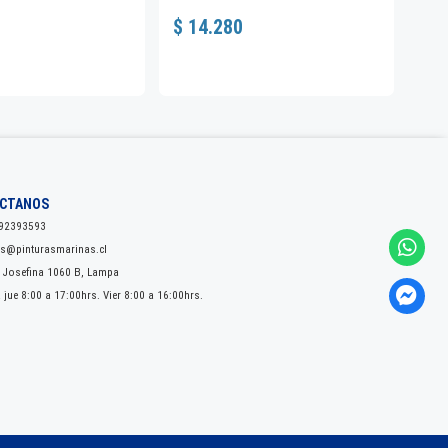
$ 14.280
$ 4
CTANOS
92393593
as@pinturasmarinas.cl
 Josefina 1060 B, Lampa
 jue 8:00 a 17:00hrs. Vier 8:00 a 16:00hrs.