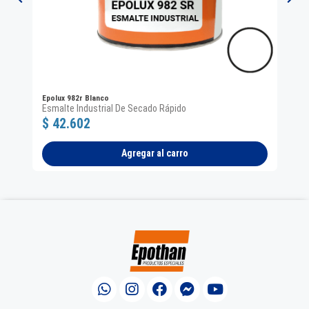
EP
Epolux 982r Blanco
Dil
Esmalte Industrial De Secado Rápido
$ 42.602
$ 
Agregar al carro