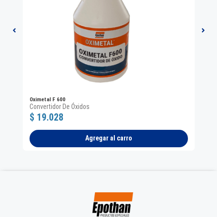
Oximetal F 600
Epo
o
Convertidor De Óxidos
Esm
$ 19.028
$ 
Agregar al carro